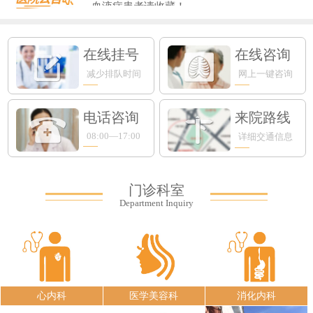
血液病患者请收藏！...
​上海知名眼科专家入驻永鼎，全生命周...
新手爸妈必看！专攻宝宝肺部的RSV病...
在线挂号
在线咨询
减少排队时间
网上一键咨询
电话咨询
来院路线
08:00—17:00
详细交通信息
门诊科室
Department Inquiry
心内科
医学美容科
消化内科