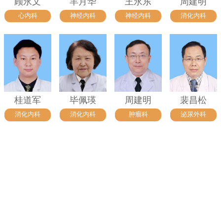
顾永文
羊月华
王永东
周建明
心内科
神经内科
神经内科
消化内科
桂道军
毕佩瑛
周建明
裴昌松
消化内科
消化内科
肿瘤科
泌尿外科