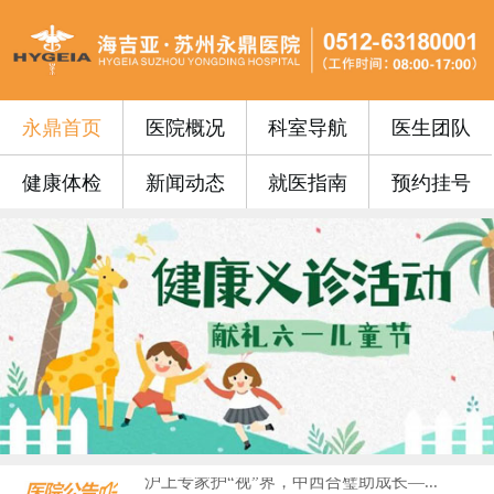
永鼎首页
医院概况
科室导航
医生团队
健康体检
新闻动态
就医指南
预约挂号
永鼎门诊丨苏州永鼎医院3月17日—3...
便民公告 | 苏州永鼎医院“云影像”...
便民公告｜我院便民门诊挂号费0元！...
便民公告丨苏州永鼎医院早7点开设早门...
便民公告丨65周岁以上的老年朋友在苏...
门诊安排丨苏州永鼎医院国庆、中秋假期...
永鼎疫苗丨带状疱疹惠民接种活动火热预...
沪上专家护“视”界，中西合璧助成长—...