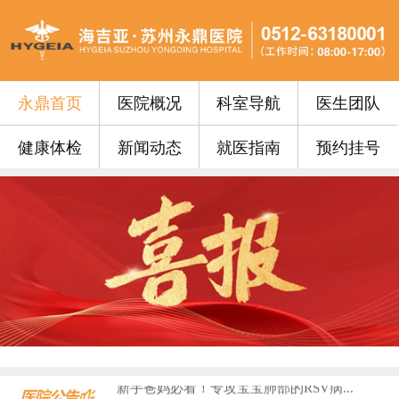
永鼎首页
医院概况
科室导航
医生团队
健康体检
新闻动态
就医指南
预约挂号
永鼎门诊丨苏州永鼎医院3月17日—3...
便民公告 | 苏州永鼎医院“云影像”...
便民公告｜我院便民门诊挂号费0元！...
便民公告丨苏州永鼎医院早7点开设早门...
便民公告丨65周岁以上的老年朋友在苏...
门诊安排丨苏州永鼎医院国庆、中秋假期...
永鼎疫苗丨带状疱疹惠民接种活动火热预...
沪上专家护“视”界，中西合璧助成长—...
血液病患者请收藏！...
​上海知名眼科专家入驻永鼎，全生命周...
新手爸妈必看！专攻宝宝肺部的RSV病...