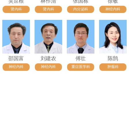
吴世根
林作清
张国栋
徐敏
肾内科
肾内科
内分泌科
神经内科
邵国富
刘建农
傅壮
陈鹄
神经内科
神经内科
重症医学科
肿瘤科