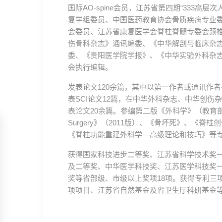
国际AO-spine会员，江苏省第四期“333
复学组委员、中国医药教育协会骨质疾病专业
会委员、江苏省康复医学会脊柱脊髓专委会颈
伤骨科杂志》通讯编委、《中华解剖与临床杂
委、《贵阳医学院学报》、《中华实验外科杂
会执行编辑。
发表论文120余篇，其中以第一作者或通讯作者在J Bo
表SCI论文12篇，在中华外科杂志、中华创
表论文20余篇。参编第二版《外科学》（教育部
Surgery》（2011版）、《骨坏死》、《
《脊柱功能重建外科学—高级理论和技巧》等专
获得国家科技进步二等奖、江苏省科学技术奖
及二等奖、中华医学科技奖、江苏医学科技奖
奖等省部级、市级以上奖项18项。获得专利三
项项目、江苏省自然基金及省卫生厅科研基金等