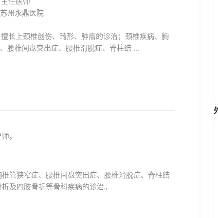
主任医师
苏州永鼎医院
擅长上颈椎创伤、畸形、肿瘤的诊治；颈椎疾病、胸
、腰椎间盘突出症、腰椎滑脱症、脊柱结 ...
导师。
胸椎管狭窄症、腰椎间盘突出症、腰椎滑脱症、脊柱结
骨折及四肢骨折等骨科疾病的诊治。