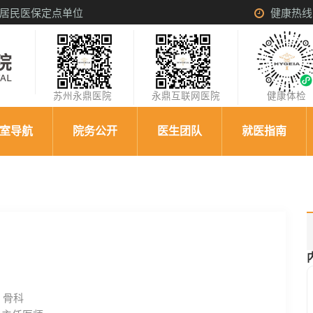
居民医保定点单位
健康热线：0
苏州永鼎医院
永鼎互联网医院
健康体
室导航
院务公开
医生团队
就医指南
：
骨科