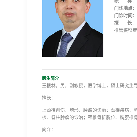
职 称：
门诊地点：
门诊时间：
擅 长：
椎管狭窄症
医生简介
王根林，男，副教授，医学博士，硕士研究生
擅长：
上颈椎创伤、畸形、肿瘤的诊治；颈椎疾病、
核、脊柱肿瘤的诊治；颈椎骨折脱位、胸腰椎
简介：