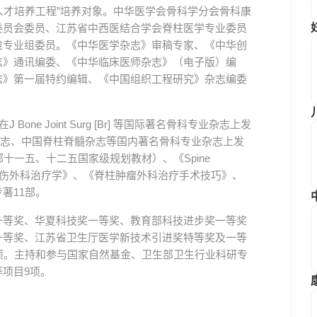
高层次人才培养工程”培养对象。中华医学会骨科学分会骨科康
委员会委员、江苏省中西医结合学会脊柱医学专业委员
椎专业组委员。《中华医学杂志》审稿专家、《中华创
志》通讯编委、《中华临床医师杂志》（电子版）编
志》第一届特约编辑、《中国组织工程研究》杂志编委
ne Joint Surg [Br] 等国际著名骨科专业杂志上发
伤杂志、中国脊柱脊髓杂志等国内著名骨科专业杂志上发
十一五、十二五国家级规划教材）、《Spine
脊柱创伤外科治疗学》、《脊柱肿瘤外科治疗手术技巧》、
著11部。
一等奖、华夏科技奖一等奖、教育部科技进步奖一等奖
一等奖、江苏省卫生厅医学新技术引进奖特等奖及一等
项。主持和参与国家自然基金、卫生部卫生行业科研专
项目9项。