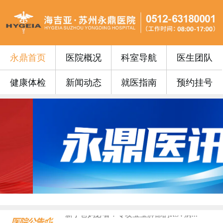
永鼎首页
医院概况
科室导航
医生团队
健康体检
新闻动态
就医指南
预约挂号
永鼎门诊丨苏州永鼎医院3月17日—3...
便民公告 | 苏州永鼎医院“云影像”...
便民公告｜我院便民门诊挂号费0元！...
便民公告丨苏州永鼎医院早7点开设早门...
便民公告丨65周岁以上的老年朋友在苏...
门诊安排丨苏州永鼎医院国庆、中秋假期...
永鼎疫苗丨带状疱疹惠民接种活动火热预...
沪上专家护“视”界，中西合璧助成长—...
血液病患者请收藏！...
​上海知名眼科专家入驻永鼎，全生命周...
新手爸妈必看！专攻宝宝肺部的RSV病...