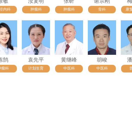
汝复明
张昕
谢宗刚
梅春燕
肿瘤科
肿瘤科
骨科
康复医学科
袁先平
黄继峰
胡峻
潘文斌
计划生育
中医科
中医科
普外科