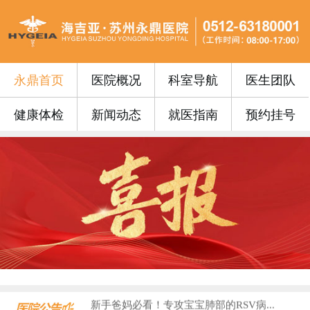
永鼎首页
医院概况
科室导航
医生团队
健康体检
新闻动态
就医指南
预约挂号
永鼎门诊丨苏州永鼎医院3月17日—3...
便民公告 | 苏州永鼎医院“云影像”...
便民公告｜我院便民门诊挂号费0元！...
便民公告丨苏州永鼎医院早7点开设早门...
便民公告丨65周岁以上的老年朋友在苏...
门诊安排丨苏州永鼎医院国庆、中秋假期...
永鼎疫苗丨带状疱疹惠民接种活动火热预...
沪上专家护“视”界，中西合璧助成长—...
血液病患者请收藏！...
​上海知名眼科专家入驻永鼎，全生命周...
新手爸妈必看！专攻宝宝肺部的RSV病...