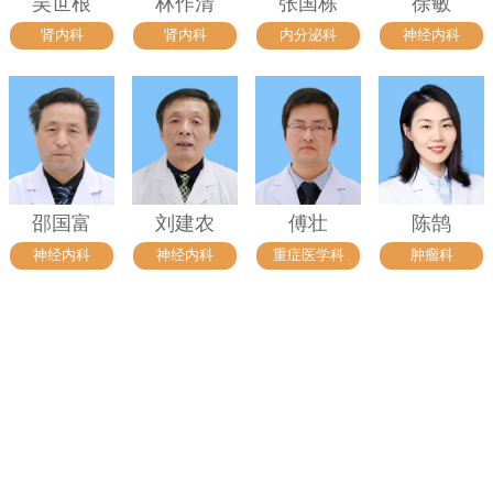
吴世根
林作清
张国栋
徐敏
肾内科
肾内科
内分泌科
神经内科
邵国富
刘建农
傅壮
陈鹄
神经内科
神经内科
重症医学科
肿瘤科