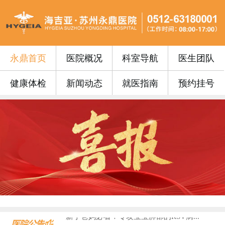
永鼎首页
医院概况
科室导航
医生团队
健康体检
新闻动态
就医指南
预约挂号
永鼎门诊丨苏州永鼎医院3月17日—3...
便民公告 | 苏州永鼎医院“云影像”...
便民公告｜我院便民门诊挂号费0元！...
便民公告丨苏州永鼎医院早7点开设早门...
便民公告丨65周岁以上的老年朋友在苏...
门诊安排丨苏州永鼎医院国庆、中秋假期...
永鼎疫苗丨带状疱疹惠民接种活动火热预...
沪上专家护“视”界，中西合璧助成长—...
血液病患者请收藏！...
​上海知名眼科专家入驻永鼎，全生命周...
新手爸妈必看！专攻宝宝肺部的RSV病...