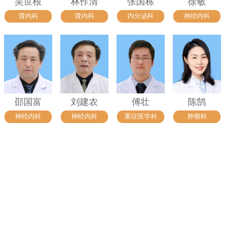
吴世根
林作清
张国栋
徐敏
肾内科
肾内科
内分泌科
神经内科
邵国富
刘建农
傅壮
陈鹄
神经内科
神经内科
重症医学科
肿瘤科