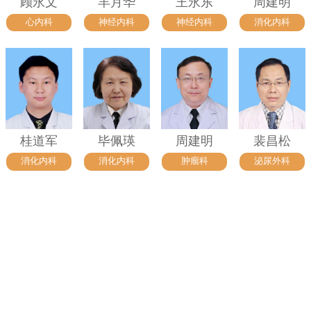
顾永文
羊月华
王永东
周建明
心内科
神经内科
神经内科
消化内科
桂道军
毕佩瑛
周建明
裴昌松
消化内科
消化内科
肿瘤科
泌尿外科