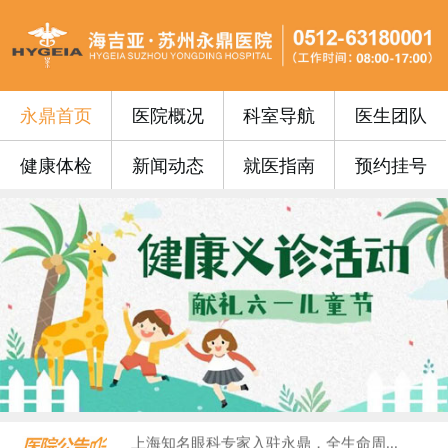
永鼎首页
医院概况
科室导航
医生团队
健康体检
新闻动态
就医指南
预约挂号
永鼎门诊丨苏州永鼎医院3月17日—3...
便民公告 | 苏州永鼎医院“云影像”...
便民公告｜我院便民门诊挂号费0元！...
便民公告丨苏州永鼎医院早7点开设早门...
便民公告丨65周岁以上的老年朋友在苏...
门诊安排丨苏州永鼎医院国庆、中秋假期...
永鼎疫苗丨带状疱疹惠民接种活动火热预...
沪上专家护“视”界，中西合璧助成长—...
血液病患者请收藏！...
​上海知名眼科专家入驻永鼎，全生命周...