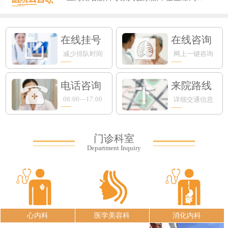
新手爸妈必看！专攻宝宝肺部的RSV病...
在线挂号
在线咨询
减少排队时间
网上一键咨询
电话咨询
来院路线
08:00—17:00
详细交通信息
门诊科室
Department Inquiry
心内科
医学美容科
消化内科