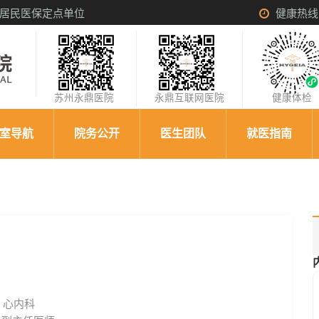
居民医保定点单位
健康热线：0
苏州永鼎医院
永鼎互联网医院
健康体
室导航
院务公开
医生团队
就医指南
：
心内科