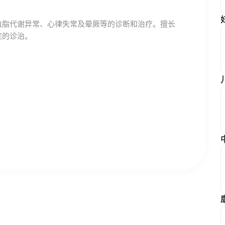
血脂代谢异常、心律失常及晕厥等的诊断和治疗。擅长
症的诊治。