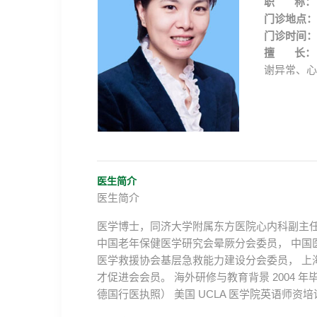
职 称：
门诊地点：
门诊时间：
擅 长：
谢异常、心
医生简介
医生简介
医学博士，同济大学附属东方医院心内科副主任
中国老年保健医学研究会晕厥分会委员， 中国
医学救援协会基层急救能力建设分会委员， 上
才促进会会员。 海外研修与教育背景 2004 年毕
德国行医执照） 美国 UCLA 医学院英语师资培