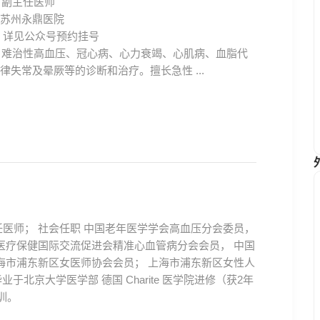
副主任医师
苏州永鼎医院
详见公众号预约挂号
难治性高血压、冠心病、心力衰竭、心肌病、血脂代
律失常及晕厥等的诊断和治疗。擅长急性 ...
医师； 社会任职 中国老年医学学会高血压分会委员，
医疗保健国际交流促进会精准心血管病分会会员， 中国
海市浦东新区女医师协会会员； 上海市浦东新区女性人
业于北京大学医学部 德国 Charite 医学院进修（获2年
训。