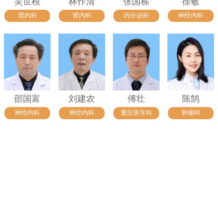
吴世根
林作清
张国栋
徐敏
肾内科
肾内科
内分泌科
神经内科
邵国富
刘建农
傅壮
陈鹄
神经内科
神经内科
重症医学科
肿瘤科