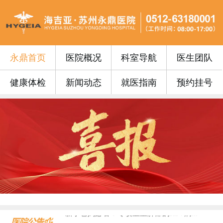
永鼎首页
医院概况
科室导航
医生团队
健康体检
新闻动态
就医指南
预约挂号
永鼎门诊丨苏州永鼎医院3月17日—3...
便民公告 | 苏州永鼎医院“云影像”...
便民公告｜我院便民门诊挂号费0元！...
便民公告丨苏州永鼎医院早7点开设早门...
便民公告丨65周岁以上的老年朋友在苏...
门诊安排丨苏州永鼎医院国庆、中秋假期...
永鼎疫苗丨带状疱疹惠民接种活动火热预...
沪上专家护“视”界，中西合璧助成长—...
血液病患者请收藏！...
​上海知名眼科专家入驻永鼎，全生命周...
新手爸妈必看！专攻宝宝肺部的RSV病...