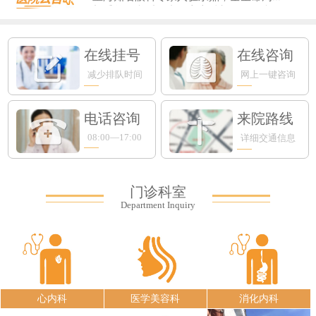
新手爸妈必看！专攻宝宝肺部的RSV病...
在线挂号
在线咨询
减少排队时间
网上一键咨询
电话咨询
来院路线
08:00—17:00
详细交通信息
门诊科室
Department Inquiry
心内科
医学美容科
消化内科