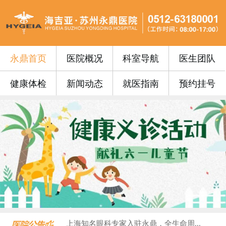
永鼎首页
医院概况
科室导航
医生团队
健康体检
新闻动态
就医指南
预约挂号
永鼎门诊丨苏州永鼎医院3月17日—3...
便民公告 | 苏州永鼎医院“云影像”...
便民公告｜我院便民门诊挂号费0元！...
便民公告丨苏州永鼎医院早7点开设早门...
便民公告丨65周岁以上的老年朋友在苏...
门诊安排丨苏州永鼎医院国庆、中秋假期...
永鼎疫苗丨带状疱疹惠民接种活动火热预...
沪上专家护“视”界，中西合璧助成长—...
血液病患者请收藏！...
​上海知名眼科专家入驻永鼎，全生命周...