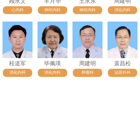
顾永文
羊月华
王永东
周建明
心内科
神经内科
神经内科
消化内科
桂道军
毕佩瑛
周建明
裴昌松
消化内科
消化内科
肿瘤科
泌尿外科