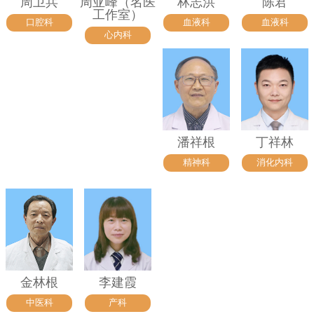
周卫兵
周亚峰（名医
林志洪
陈君
工作室）
口腔科
血液科
血液科
心内科
潘祥根
丁祥林
精神科
消化内科
金林根
李建霞
中医科
产科