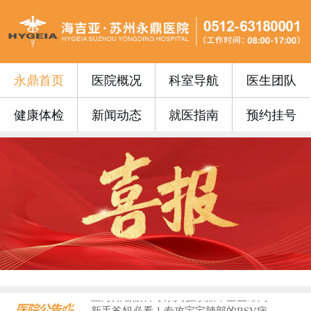
永鼎首页
医院概况
科室导航
医生团队
健康体检
新闻动态
就医指南
预约挂号
永鼎门诊丨苏州永鼎医院3月17日—3...
便民公告 | 苏州永鼎医院“云影像”...
便民公告｜我院便民门诊挂号费0元！...
便民公告丨苏州永鼎医院早7点开设早门...
便民公告丨65周岁以上的老年朋友在苏...
门诊安排丨苏州永鼎医院国庆、中秋假期...
永鼎疫苗丨带状疱疹惠民接种活动火热预...
沪上专家护“视”界，中西合璧助成长—...
血液病患者请收藏！...
​上海知名眼科专家入驻永鼎，全生命周...
新手爸妈必看！专攻宝宝肺部的RSV病...