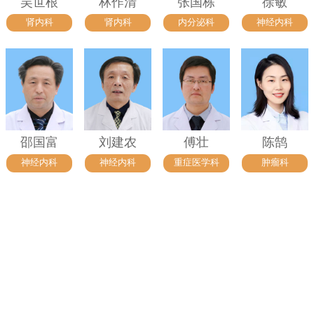
吴世根
林作清
张国栋
徐敏
肾内科
肾内科
内分泌科
神经内科
邵国富
刘建农
傅壮
陈鹄
神经内科
神经内科
重症医学科
肿瘤科