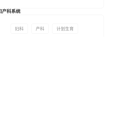
妇产科系统
妇科
产科
计划生育
儿科系统
儿科
儿童保健科
中医科系统
中医科
康复科系统