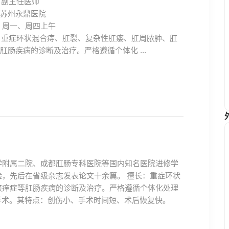
副主任医师
苏州永鼎医院
周一、周四上午
重症环状混合痔、肛裂、复杂性肛瘘、肛周脓肿、肛
肛肠疾病的诊断及治疗。严格遵循个体化 ...
学附属二院、成都肛肠专科医院等国内知名医院进修学
，先后在省级杂志发表论文十余篇。 擅长：重症环状
瘙痒症等肛肠疾病的诊断及治疗。严格遵循个体化处理
创手术。其特点：创伤小、手术时间短、术后恢复快。