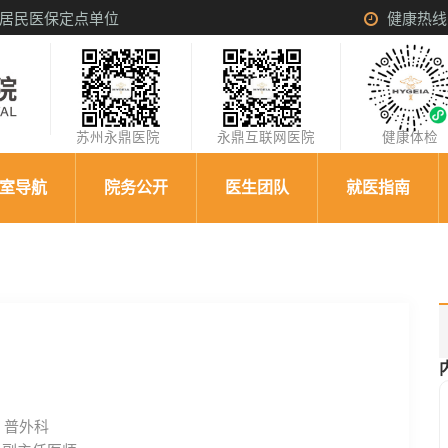
居民医保定点单位
健康热线：0
苏州永鼎医院
永鼎互联网医院
健康体
室导航
院务公开
医生团队
就医指南
：
普外科