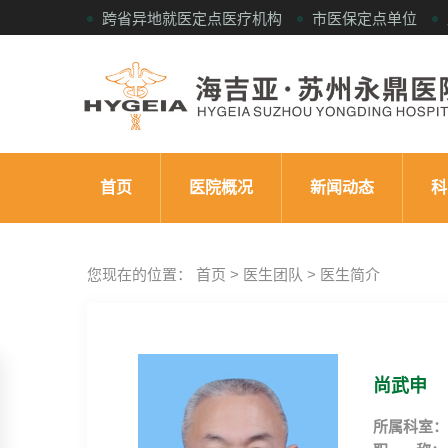
跨省异地就医定点医疗机构
市医保定点单位
首页
医院概况
新闻动态
科
您现在的位置： 首页 > 医生团队 > 医生简介
尚武申
所属科室