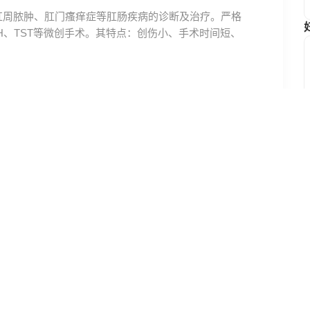
肛周脓肿、肛门瘙痒症等肛肠疾病的诊断及治疗。严格
H、TST等微创手术。其特点：创伤小、手术时间短、