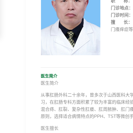
职 称：
门诊地点：
门诊时间：
擅 长：
门瘙痒症等
医生简介
医生简介
从事肛肠外科二十余年，曾多次于山西医科大
习，在肛肠专科方面积累了较为丰富的临床经验
混合痔、肛裂、复杂性肛瘘、肛周脓肿、肛门
原则，选择适合病情特点的PPH、TST等微
医生擅长