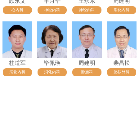
顾永文
羊月华
王永东
周建明
心内科
神经内科
神经内科
消化内科
桂道军
毕佩瑛
周建明
裴昌松
消化内科
消化内科
肿瘤科
泌尿外科