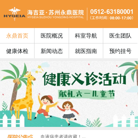
永鼎首页
医院概况
科室导航
医生团队
健康体检
新闻动态
就医指南
预约挂号
永鼎门诊丨苏州永鼎医院3月17日—3...
便民公告 | 苏州永鼎医院“云影像”...
便民公告｜我院便民门诊挂号费0元！...
便民公告丨苏州永鼎医院早7点开设早门...
便民公告丨65周岁以上的老年朋友在苏...
门诊安排丨苏州永鼎医院国庆、中秋假期...
永鼎疫苗丨带状疱疹惠民接种活动火热预...
沪上专家护“视”界，中西合璧助成长—...
血液病患者请收藏！...