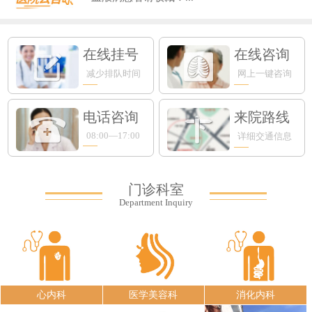
​上海知名眼科专家入驻永鼎，全生命周...
新手爸妈必看！专攻宝宝肺部的RSV病...
在线挂号
在线咨询
减少排队时间
网上一键咨询
电话咨询
来院路线
08:00—17:00
详细交通信息
门诊科室
Department Inquiry
心内科
医学美容科
消化内科