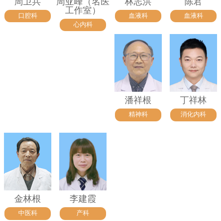
周卫兵
周亚峰（名医
林志洪
陈君
工作室）
口腔科
血液科
血液科
心内科
潘祥根
丁祥林
精神科
消化内科
金林根
李建霞
中医科
产科