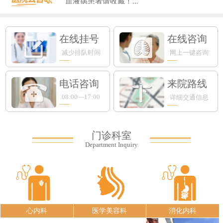
血液病患者请收藏！...
​上海知名眼科专家入驻永鼎，全生命周...
新手爸妈必看！专攻宝宝肺部的RSV病...
在线挂号
在线咨询
减少排队时间
网上一键咨询
电话咨询
来院路线
08:00—17:00
详细交通信息
门诊科室
Department Inquiry
心内科
医学美容科
消化内科