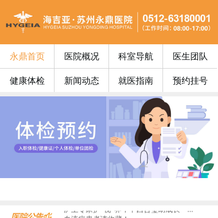
永鼎首页
医院概况
科室导航
医生团队
健康体检
新闻动态
就医指南
预约挂号
永鼎门诊丨苏州永鼎医院3月17日—3...
便民公告 | 苏州永鼎医院“云影像”...
便民公告｜我院便民门诊挂号费0元！...
便民公告丨苏州永鼎医院早7点开设早门...
便民公告丨65周岁以上的老年朋友在苏...
门诊安排丨苏州永鼎医院国庆、中秋假期...
永鼎疫苗丨带状疱疹惠民接种活动火热预...
沪上专家护“视”界，中西合璧助成长—...