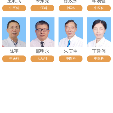
王明武
宋永亮
徐政永
李湧健
中医科
中医科
中医科
中医科
陈宇
邵明永
朱庆生
丁建伟
中医科
肛肠科
中医科
中医科