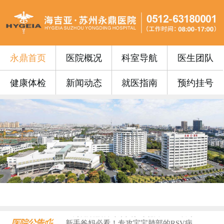
永鼎首页
医院概况
科室导航
医生团队
健康体检
新闻动态
就医指南
预约挂号
永鼎门诊丨苏州永鼎医院3月17日—3...
便民公告 | 苏州永鼎医院“云影像”...
便民公告｜我院便民门诊挂号费0元！...
便民公告丨苏州永鼎医院早7点开设早门...
便民公告丨65周岁以上的老年朋友在苏...
门诊安排丨苏州永鼎医院国庆、中秋假期...
永鼎疫苗丨带状疱疹惠民接种活动火热预...
沪上专家护“视”界，中西合璧助成长—...
血液病患者请收藏！...
​上海知名眼科专家入驻永鼎，全生命周...
新手爸妈必看！专攻宝宝肺部的RSV病...