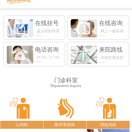
永鼎门诊丨苏州永鼎医院3月17日—3...
便民公告 | 苏州永鼎医院“云影像”...
便民公告｜我院便民门诊挂号费0元！...
便民公告丨苏州永鼎医院早7点开设早门...
在线挂号
在线咨询
便民公告丨65周岁以上的老年朋友在苏...
减少排队时间
网上一键咨询
门诊安排丨苏州永鼎医院国庆、中秋假期...
永鼎疫苗丨带状疱疹惠民接种活动火热预...
沪上专家护“视”界，中西合璧助成长—...
电话咨询
来院路线
血液病患者请收藏！...
​上海知名眼科专家入驻永鼎，全生命周...
08:00—17:00
详细交通信息
新手爸妈必看！专攻宝宝肺部的RSV病...
门诊科室
Department Inquiry
心内科
医学美容科
消化内科