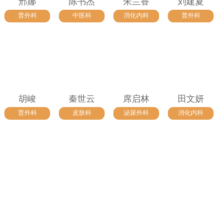
邢娜
陈书杰
朱兰香
刘建夏
普外科
中医科
消化内科
普外科
胡峻
秦世云
席启林
田文妍
普外科
皮肤科
泌尿外科
消化内科