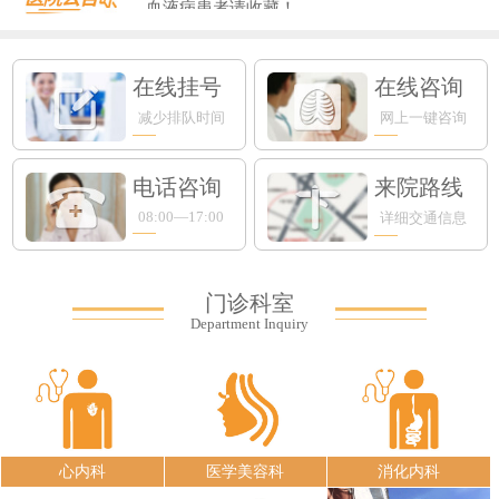
血液病患者请收藏！...
​上海知名眼科专家入驻永鼎，全生命周...
新手爸妈必看！专攻宝宝肺部的RSV病...
在线挂号
在线咨询
减少排队时间
网上一键咨询
电话咨询
来院路线
08:00—17:00
详细交通信息
门诊科室
Department Inquiry
心内科
医学美容科
消化内科