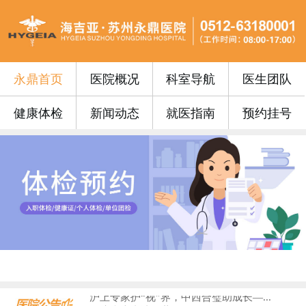
永鼎首页
医院概况
科室导航
医生团队
健康体检
新闻动态
就医指南
预约挂号
永鼎门诊丨苏州永鼎医院3月17日—3...
便民公告 | 苏州永鼎医院“云影像”...
便民公告｜我院便民门诊挂号费0元！...
便民公告丨苏州永鼎医院早7点开设早门...
便民公告丨65周岁以上的老年朋友在苏...
门诊安排丨苏州永鼎医院国庆、中秋假期...
永鼎疫苗丨带状疱疹惠民接种活动火热预...
沪上专家护“视”界，中西合璧助成长—...