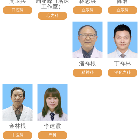
周卫兵
周亚峰（名医
林志洪
陈君
工作室）
口腔科
血液科
血液科
心内科
潘祥根
丁祥林
精神科
消化内科
金林根
李建霞
中医科
产科